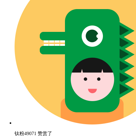
钛粉49071 赞赏了