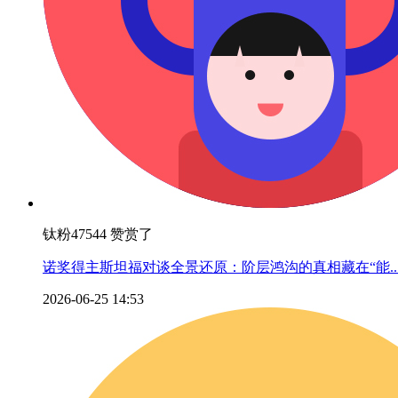
钛粉47544 赞赏了
诺奖得主斯坦福对谈全景还原：阶层鸿沟的真相藏在“能..
2026-06-25 14:53