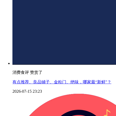
消费食评 赞赏了
有点推荐、良品铺子、金粒门、绝味，哪家最“新鲜”？
2026-07-15 23:23