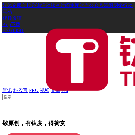
媒体
企服
创投
咨询
活动
钛空时间
集团时光
公众号
清朗网络行动
写稿
视频投稿
App下载
ENGLISH
资讯
科股宝
PRO
视频
直播
FM
敬原创，有钛度，得赞赏