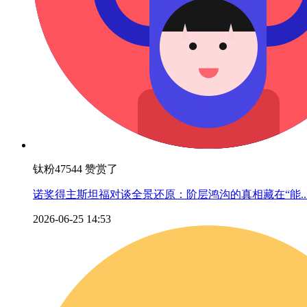
钛粉47544 赞赏了
诺奖得主斯坦福对谈全景还原：阶层鸿沟的真相藏在“能..
2026-06-25 14:53