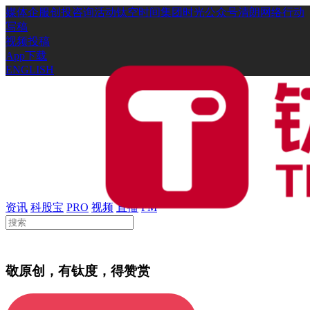
媒体
企服
创投
咨询
活动
钛空时间
集团时光
公众号
清朗网络行动
写稿
视频投稿
App下载
ENGLISH
资讯
科股宝
PRO
视频
直播
FM
敬原创，有钛度，得赞赏