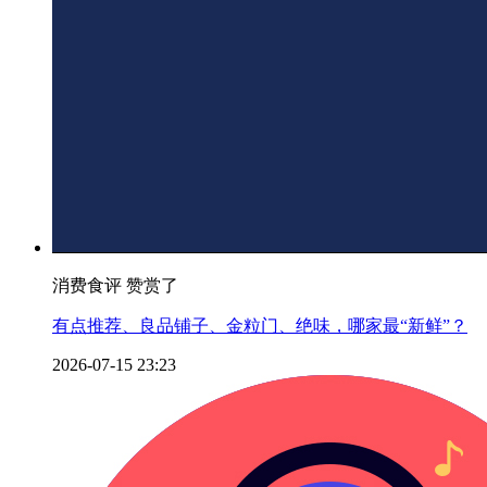
消费食评 赞赏了
有点推荐、良品铺子、金粒门、绝味，哪家最“新鲜”？
2026-07-15 23:23