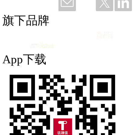
钛粉36249 赞赏了
旗下品牌
谢谢钉钉，听我说——与钉同行12载
2026-06-11 09:49
App下载