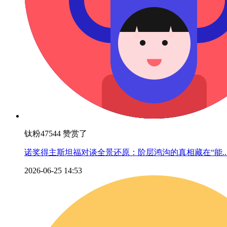
钛粉47544 赞赏了
诺奖得主斯坦福对谈全景还原：阶层鸿沟的真相藏在“能..
2026-06-25 14:53