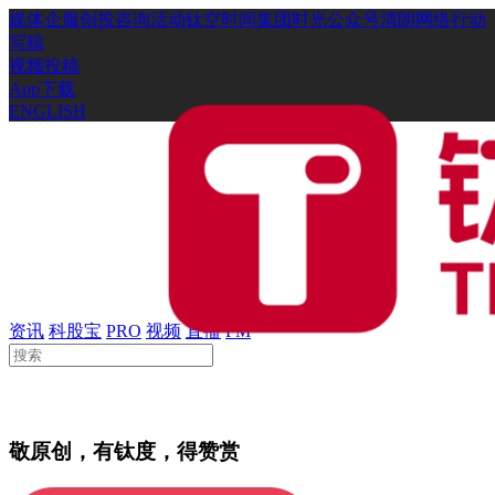
媒体
企服
创投
咨询
活动
钛空时间
集团时光
公众号
清朗网络行动
写稿
视频投稿
App下载
ENGLISH
资讯
科股宝
PRO
视频
直播
FM
敬原创，有钛度，得赞赏