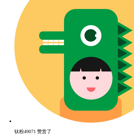
钛粉49071 赞赏了