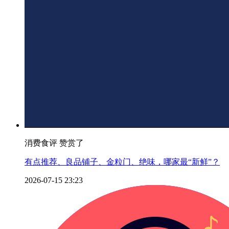
消费食评 赞赏了
有点推荐、良品铺子、金粒门、绝味，哪家最“新鲜”？
2026-07-15 23:23