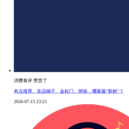
消费食评 赞赏了
有点推荐、良品铺子、金粒门、绝味，哪家最“新鲜”？
2026-07-15 23:23