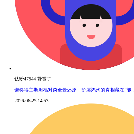
钛粉47544 赞赏了
诺奖得主斯坦福对谈全景还原：阶层鸿沟的真相藏在“能..
2026-06-25 14:53