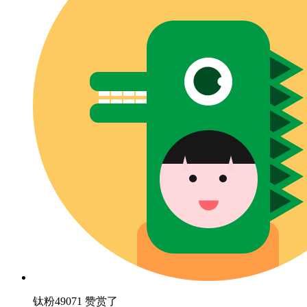
钛粉49071 赞赏了