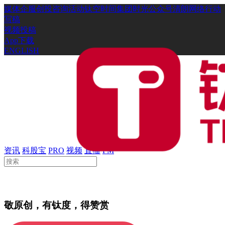
媒体
企服
创投
咨询
活动
钛空时间
集团时光
公众号
清朗网络行动
写稿
视频投稿
App下载
ENGLISH
资讯
科股宝
PRO
视频
直播
FM
敬原创，有钛度，得赞赏