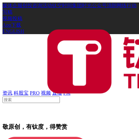
媒体
企服
创投
咨询
活动
钛空时间
集团时光
公众号
清朗网络行动
写稿
视频投稿
App下载
ENGLISH
资讯
科股宝
PRO
视频
直播
FM
敬原创，有钛度，得赞赏