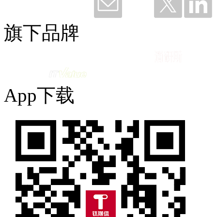
旗下品牌
钛粉36699 赞赏了
谢谢钉钉，听我说——与钉同行12载
2026-06-11 10:12
App下载