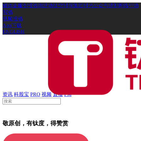
媒体
企服
创投
咨询
活动
钛空时间
集团时光
公众号
清朗网络行动
写稿
视频投稿
App下载
ENGLISH
资讯
科股宝
PRO
视频
直播
FM
敬原创，有钛度，得赞赏