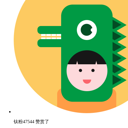
钛粉47544 赞赏了