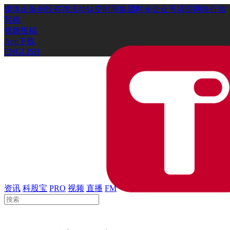
媒体
企服
创投
咨询
活动
钛空时间
集团时光
公众号
清朗网络行动
写稿
视频投稿
App下载
ENGLISH
资讯
科股宝
PRO
视频
直播
FM