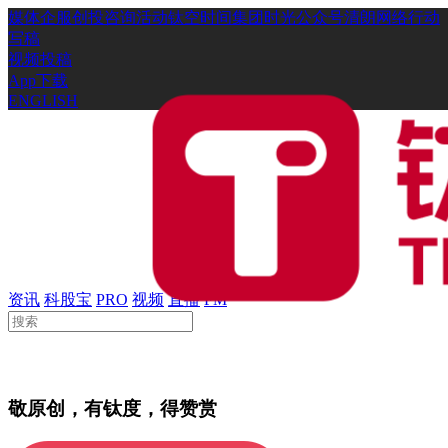
媒体
企服
创投
咨询
活动
钛空时间
集团时光
公众号
清朗网络行动
写稿
视频投稿
App下载
ENGLISH
资讯
科股宝
PRO
视频
直播
FM
敬原创，有钛度，得赞赏