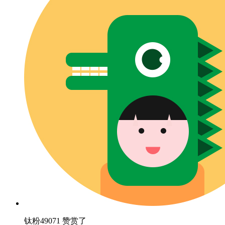
钛粉49071 赞赏了