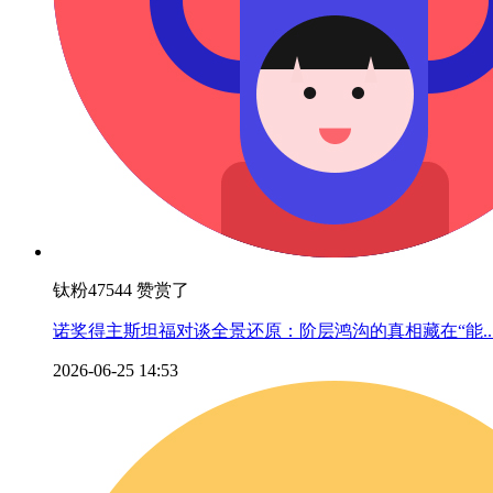
钛粉47544 赞赏了
诺奖得主斯坦福对谈全景还原：阶层鸿沟的真相藏在“能..
2026-06-25 14:53