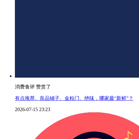
消费食评 赞赏了
有点推荐、良品铺子、金粒门、绝味，哪家最“新鲜”？
2026-07-15 23:23