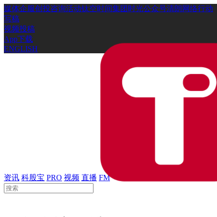
媒体
企服
创投
咨询
活动
钛空时间
集团时光
公众号
清朗网络行动
写稿
视频投稿
App下载
ENGLISH
资讯
科股宝
PRO
视频
直播
FM