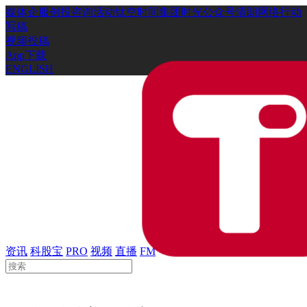
媒体
企服
创投
咨询
活动
钛空时间
集团时光
公众号
清朗网络行动
写稿
视频投稿
App下载
ENGLISH
资讯
科股宝
PRO
视频
直播
FM