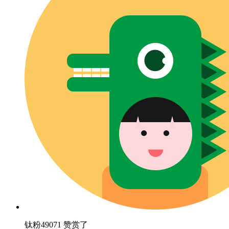
钛粉49071 赞赏了