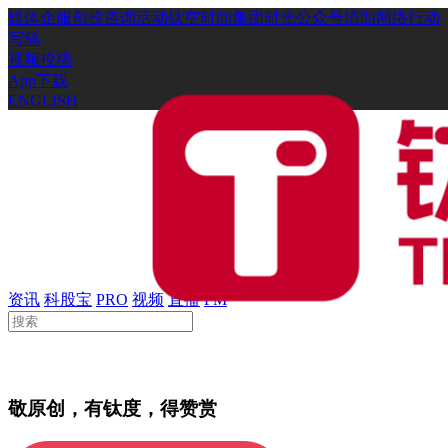
媒体
企服
创投
咨询
活动
钛空时间
集团时光
公众号
清朗网络行动
写稿
视频投稿
App下载
ENGLISH
资讯
科股宝
PRO
视频
直播
FM
敬原创，有钛度，得赞赏