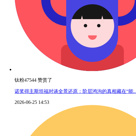
钛粉47544 赞赏了
诺奖得主斯坦福对谈全景还原：阶层鸿沟的真相藏在“能..
2026-06-25 14:53