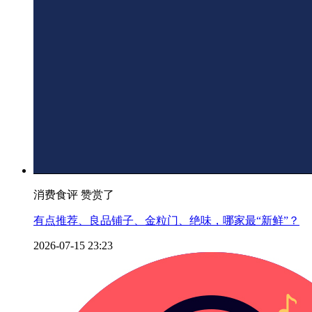
消费食评 赞赏了
有点推荐、良品铺子、金粒门、绝味，哪家最“新鲜”？
2026-07-15 23:23