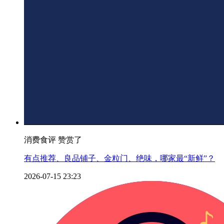
消费食评 赞赏了
有点推荐、良品铺子、金粒门、绝味，哪家最“新鲜”？
2026-07-15 23:23