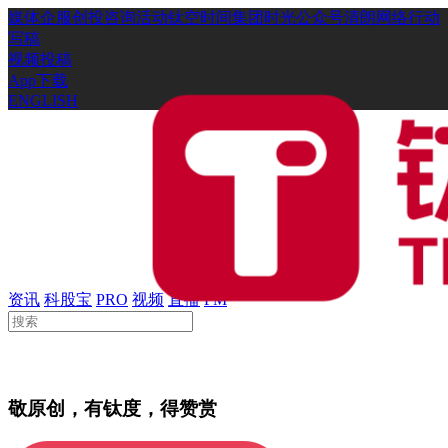
媒体
企服
创投
咨询
活动
钛空时间
集团时光
公众号
清朗网络行动
写稿
视频投稿
App下载
ENGLISH
资讯
科股宝
PRO
视频
直播
FM
敬原创，有钛度，得赞赏