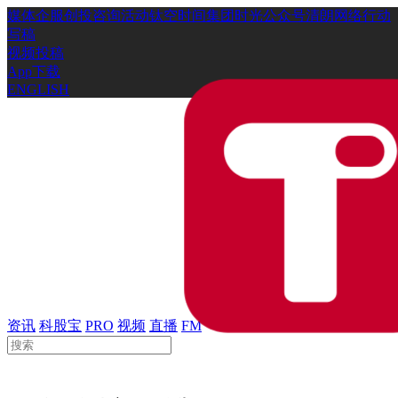
媒体
企服
创投
咨询
活动
钛空时间
集团时光
公众号
清朗网络行动
写稿
视频投稿
App下载
ENGLISH
资讯
科股宝
PRO
视频
直播
FM