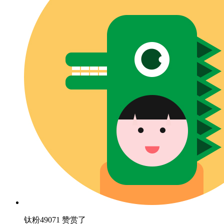
钛粉49071 赞赏了