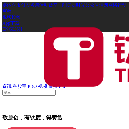
媒体
企服
创投
咨询
活动
钛空时间
集团时光
公众号
清朗网络行动
写稿
视频投稿
App下载
ENGLISH
资讯
科股宝
PRO
视频
直播
FM
敬原创，有钛度，得赞赏