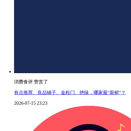
消费食评 赞赏了
有点推荐、良品铺子、金粒门、绝味，哪家最“新鲜”？
2026-07-15 23:23