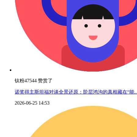
钛粉47544 赞赏了
诺奖得主斯坦福对谈全景还原：阶层鸿沟的真相藏在“能..
2026-06-25 14:53