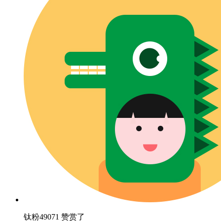
钛粉49071 赞赏了