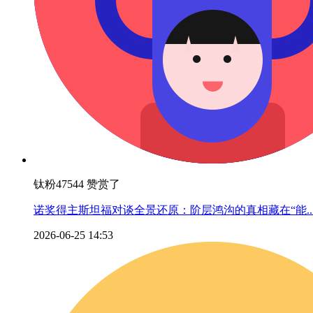
钛粉47544 赞赏了
诺奖得主斯坦福对谈全景还原：阶层鸿沟的真相藏在“能..
2026-06-25 14:53