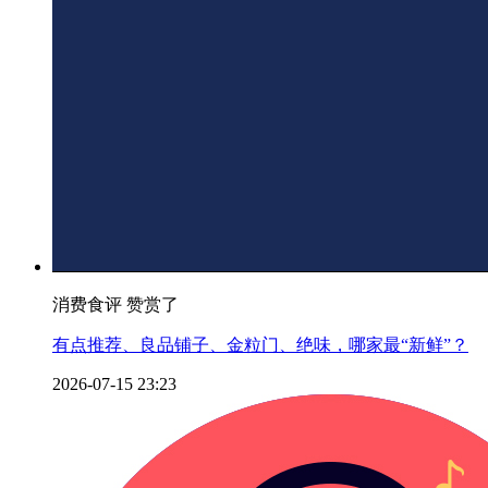
消费食评 赞赏了
有点推荐、良品铺子、金粒门、绝味，哪家最“新鲜”？
2026-07-15 23:23