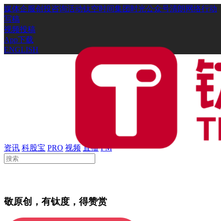
媒体
企服
创投
咨询
活动
钛空时间
集团时光
公众号
清朗网络行动
写稿
视频投稿
App下载
ENGLISH
资讯
科股宝
PRO
视频
直播
FM
敬原创，有钛度，得赞赏