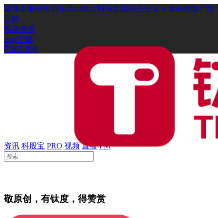
媒体
企服
创投
咨询
活动
钛空时间
集团时光
公众号
清朗网络行动
写稿
视频投稿
App下载
ENGLISH
资讯
科股宝
PRO
视频
直播
FM
敬原创，有钛度，得赞赏