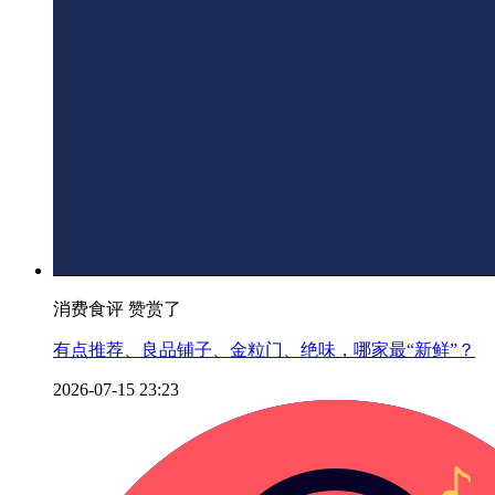
消费食评 赞赏了
有点推荐、良品铺子、金粒门、绝味，哪家最“新鲜”？
2026-07-15 23:23