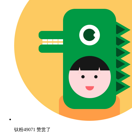
钛粉49071 赞赏了