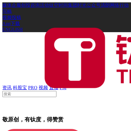
媒体
企服
创投
咨询
活动
钛空时间
集团时光
公众号
清朗网络行动
写稿
视频投稿
App下载
ENGLISH
资讯
科股宝
PRO
视频
直播
FM
敬原创，有钛度，得赞赏