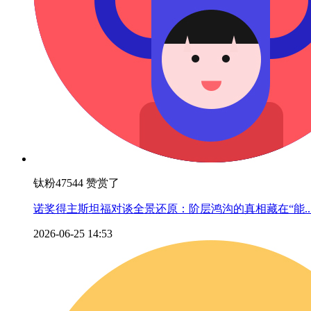
钛粉47544 赞赏了
诺奖得主斯坦福对谈全景还原：阶层鸿沟的真相藏在“能..
2026-06-25 14:53