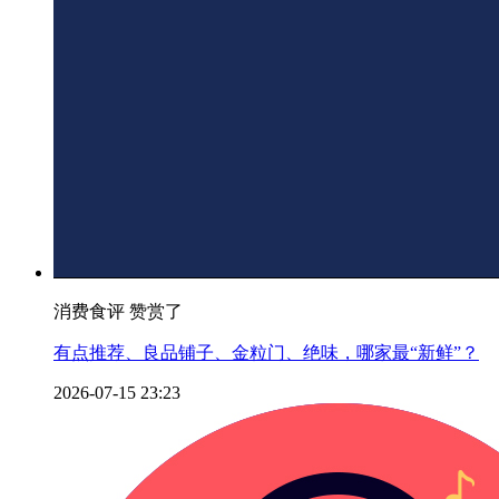
消费食评 赞赏了
有点推荐、良品铺子、金粒门、绝味，哪家最“新鲜”？
2026-07-15 23:23