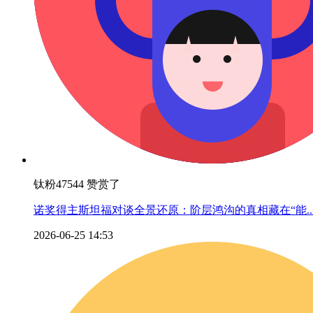
钛粉47544 赞赏了
诺奖得主斯坦福对谈全景还原：阶层鸿沟的真相藏在“能..
2026-06-25 14:53