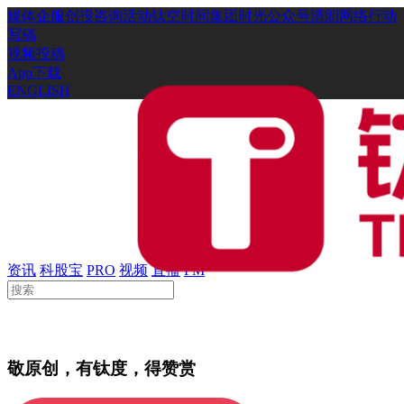
媒体
企服
创投
咨询
活动
钛空时间
集团时光
公众号
清朗网络行动
写稿
视频投稿
App下载
ENGLISH
资讯
科股宝
PRO
视频
直播
FM
敬原创，有钛度，得赞赏