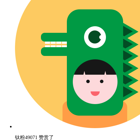
钛粉49071 赞赏了