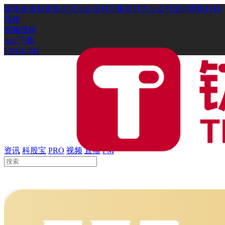
媒体
企服
创投
咨询
活动
钛空时间
集团时光
公众号
清朗网络行动
写稿
视频投稿
App下载
ENGLISH
资讯
科股宝
PRO
视频
直播
FM