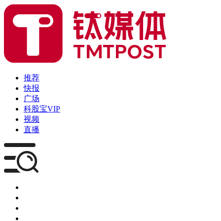
推荐
快报
广场
科股宝VIP
视频
直播
媒体
企服
创投
咨询