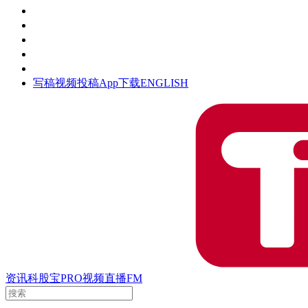
活动
钛空时间
集团时光
公众号
清朗网络行动
写稿
视频投稿
App下载
ENGLISH
资讯
科股宝
PRO
视频
直播
FM