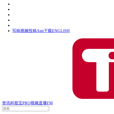
活动
钛空时间
集团时光
公众号
清朗网络行动
写稿
视频投稿
App下载
ENGLISH
资讯
科股宝
PRO
视频
直播
FM