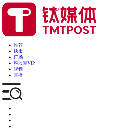
推荐
快报
广场
科股宝VIP
视频
直播
媒体
企服
创投
咨询