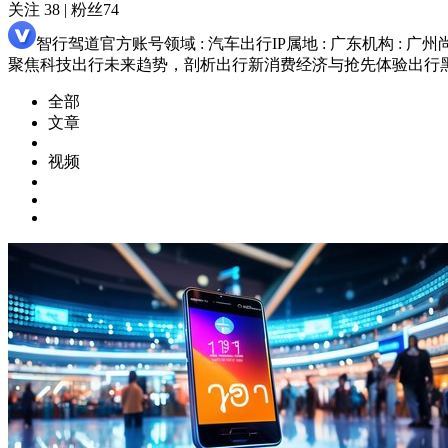
关注 38
|
粉丝74
智行驾道官方账号
领域 : 汽车出行
IP属地 : 广东
机构 : 广
聚焦科技出行未来趋势，剖析出行新消费经济与抢先体验出行
全部
文章
视频