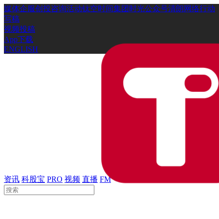
媒体
企服
创投
咨询
活动
钛空时间
集团时光
公众号
清朗网络行动
写稿
视频投稿
App下载
ENGLISH
资讯
科股宝
PRO
视频
直播
FM