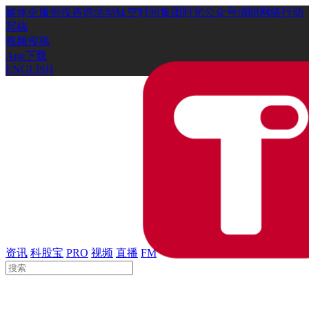
媒体
企服
创投
咨询
活动
钛空时间
集团时光
公众号
清朗网络行动
写稿
视频投稿
App下载
ENGLISH
资讯
科股宝
PRO
视频
直播
FM