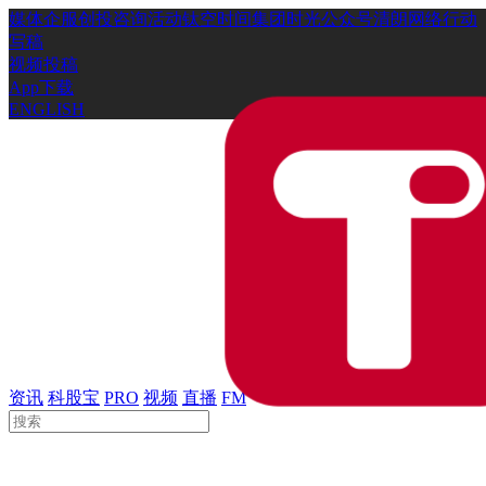
媒体
企服
创投
咨询
活动
钛空时间
集团时光
公众号
清朗网络行动
写稿
视频投稿
App下载
ENGLISH
资讯
科股宝
PRO
视频
直播
FM