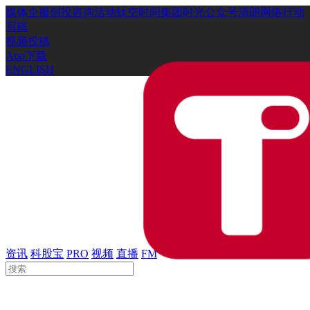
媒体
企服
创投
咨询
活动
钛空时间
集团时光
公众号
清朗网络行动
写稿
视频投稿
App下载
ENGLISH
资讯
科股宝
PRO
视频
直播
FM