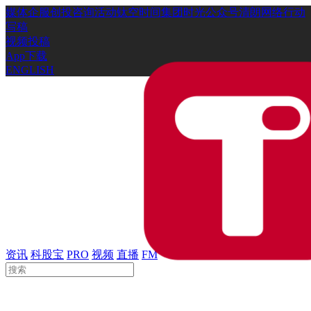
媒体
企服
创投
咨询
活动
钛空时间
集团时光
公众号
清朗网络行动
写稿
视频投稿
App下载
ENGLISH
资讯
科股宝
PRO
视频
直播
FM