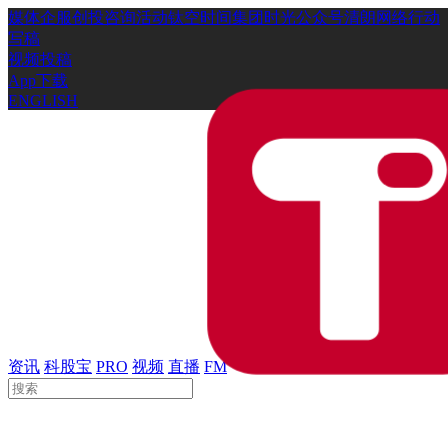
媒体
企服
创投
咨询
活动
钛空时间
集团时光
公众号
清朗网络行动
写稿
视频投稿
App下载
ENGLISH
资讯
科股宝
PRO
视频
直播
FM