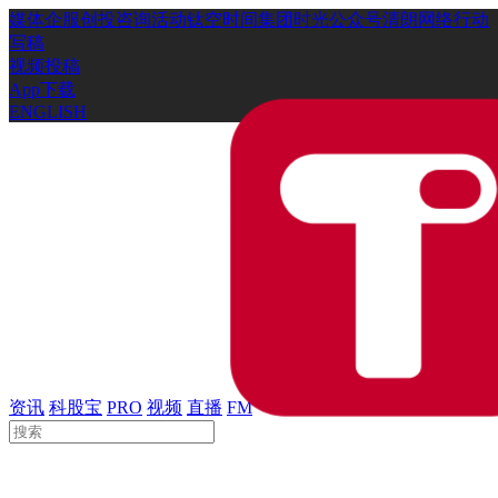
媒体
企服
创投
咨询
活动
钛空时间
集团时光
公众号
清朗网络行动
写稿
视频投稿
App下载
ENGLISH
资讯
科股宝
PRO
视频
直播
FM