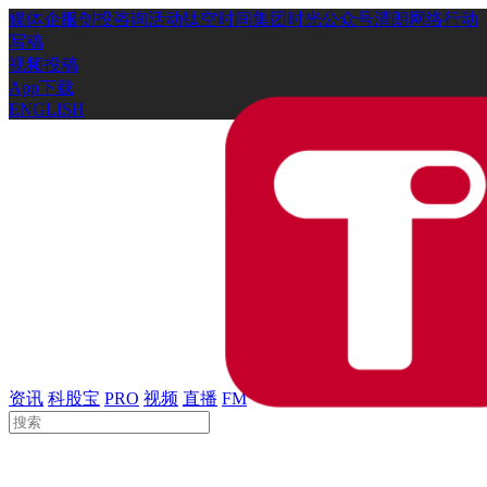
媒体
企服
创投
咨询
活动
钛空时间
集团时光
公众号
清朗网络行动
写稿
视频投稿
App下载
ENGLISH
资讯
科股宝
PRO
视频
直播
FM