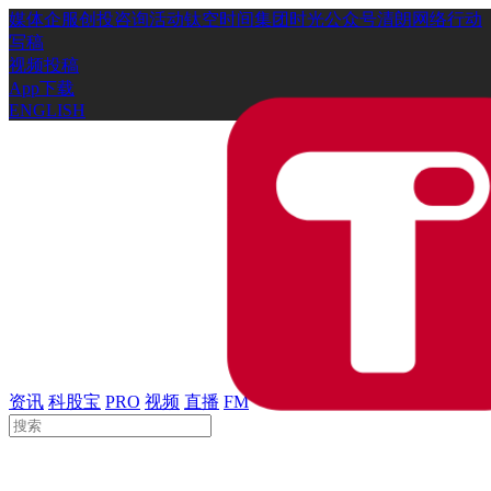
媒体
企服
创投
咨询
活动
钛空时间
集团时光
公众号
清朗网络行动
写稿
视频投稿
App下载
ENGLISH
资讯
科股宝
PRO
视频
直播
FM