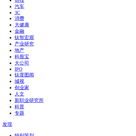
创投
汽车
3C
消费
大健康
金融
钛智宏观
产业研究
地产
科股宝
大公司
IPO
钛度图闻
城视
创业家
人文
新职业研究所
科普
专题
发现
特别策划