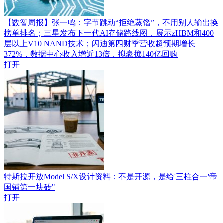
【数智周报】张一鸣：字节跳动“拒绝蒸馏”，不用别人输出换
榜单排名；三星发布下一代AI存储路线图，展示zHBM和400
层以上V10 NAND技术；闪迪第四财季营收超预期增长
372%，数据中心收入增近13倍，拟豪掷140亿回购
打开
特斯拉开放Model S/X设计资料：不是开源，是给'三柱合一'帝
国铺第一块砖"
打开