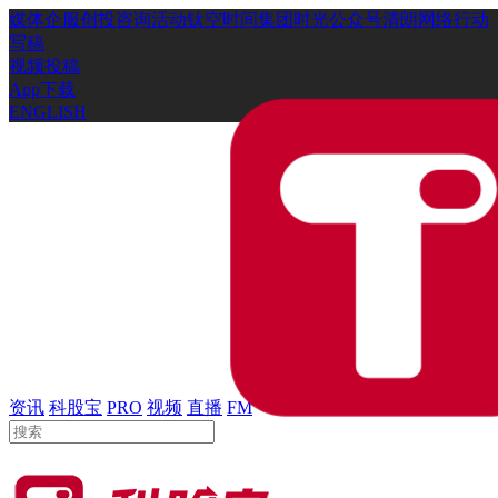
媒体
企服
创投
咨询
活动
钛空时间
集团时光
公众号
清朗网络行动
写稿
视频投稿
App下载
ENGLISH
资讯
科股宝
PRO
视频
直播
FM