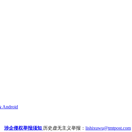
& Android
涉企侵权举报须知
历史虚无主义举报：
lishixuwu@tmtpost.com