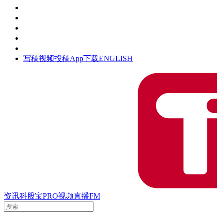
活动
钛空时间
集团时光
公众号
清朗网络行动
写稿
视频投稿
App下载
ENGLISH
资讯
科股宝
PRO
视频
直播
FM