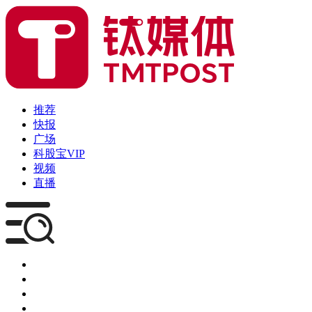
推荐
快报
广场
科股宝VIP
视频
直播
媒体
企服
创投
咨询