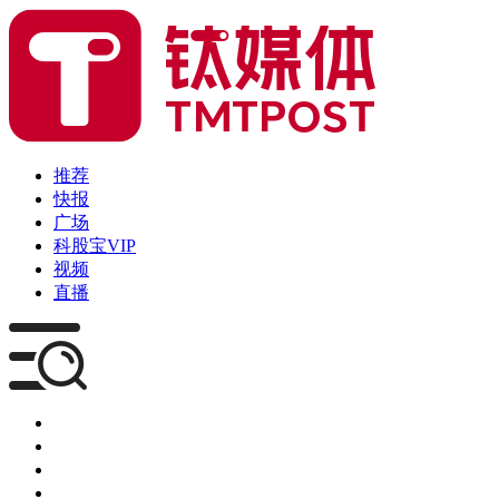
推荐
快报
广场
科股宝VIP
视频
直播
媒体
企服
创投
咨询