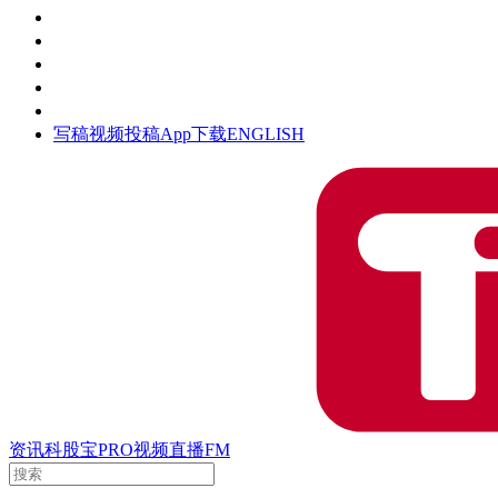
活动
钛空时间
集团时光
公众号
清朗网络行动
写稿
视频投稿
App下载
ENGLISH
资讯
科股宝
PRO
视频
直播
FM