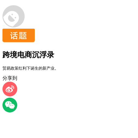
跨境电商沉浮录
贸易政策红利下诞生的新产业。
分享到