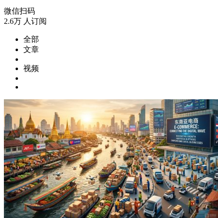
微信扫码
2.6万 人订阅
全部
文章
视频