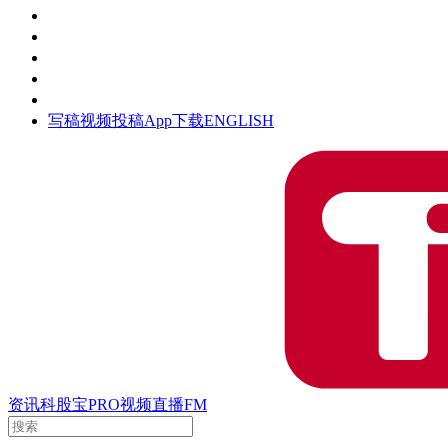
活动
钛空时间
集团时光
公众号
清朗网络行动
写稿
视频投稿
App下载
ENGLISH
资讯
科股宝
PRO
视频
直播
FM