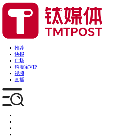
推荐
快报
广场
科股宝VIP
视频
直播
媒体
企服
创投
咨询