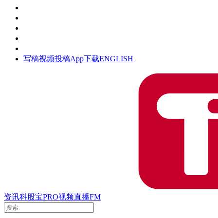
活动
钛空时间
集团时光
公众号
清朗网络行动
写稿
视频投稿
App下载
ENGLISH
资讯
科股宝
PRO
视频
直播
FM