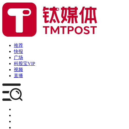
推荐
快报
广场
科股宝VIP
视频
直播
媒体
企服
创投
咨询