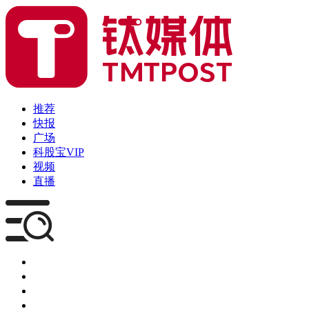
推荐
快报
广场
科股宝VIP
视频
直播
媒体
企服
创投
咨询