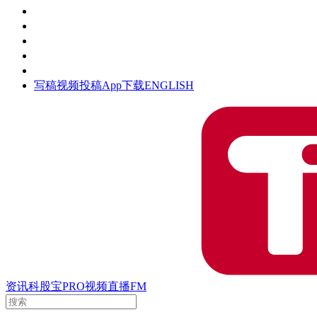
活动
钛空时间
集团时光
公众号
清朗网络行动
写稿
视频投稿
App下载
ENGLISH
资讯
科股宝
PRO
视频
直播
FM