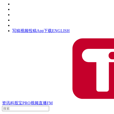
活动
钛空时间
集团时光
公众号
清朗网络行动
写稿
视频投稿
App下载
ENGLISH
资讯
科股宝
PRO
视频
直播
FM