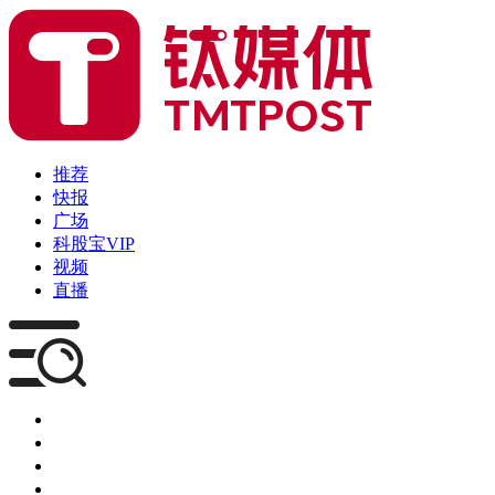
推荐
快报
广场
科股宝VIP
视频
直播
媒体
企服
创投
咨询