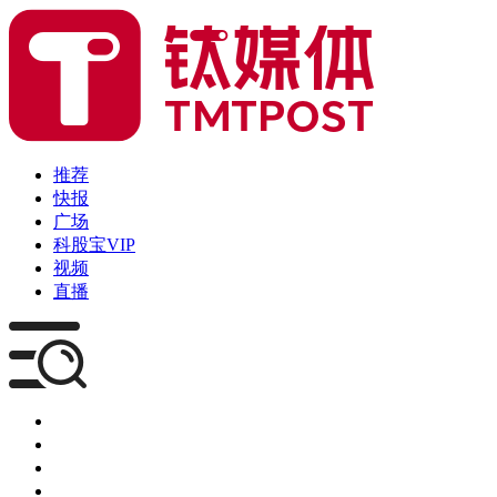
推荐
快报
广场
科股宝VIP
视频
直播
媒体
企服
创投
咨询