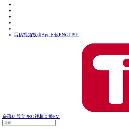
活动
钛空时间
集团时光
公众号
清朗网络行动
写稿
视频投稿
App下载
ENGLISH
资讯
科股宝
PRO
视频
直播
FM