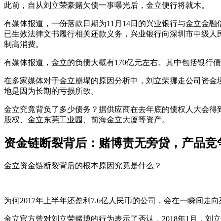
此前，自从刘立荣豪赌欠债一事曝光后，金立便行将就木。
有媒体报道，一份落款日期为11月14日的兴业银行与金立金
已生效法律文书履行相关还款义务，兴业银行向深圳市中级人民
制高消费。
有媒体报道，金立的负债大概有170亿元左右。其中包括银行债
在多家媒体对于金立崩塌的原因分析中，刘立荣挪走公司资金境
地是因为长期的亏损所致。
金立究竟背负了多少债务？据供应商在去年底的债权人大会得到财
股权、金立东莞工业园、前海金立大厦等资产。
资金链断裂背后：赌博责无旁贷，产品竞
金立资金链断裂背后的根本原因究竟是什么？
为何2017年上半年还盈利7.6亿人民币的公司，会在一瞬间
金立官方曾对刘立荣赌博的行为表示了否认，2018年1月，刘立