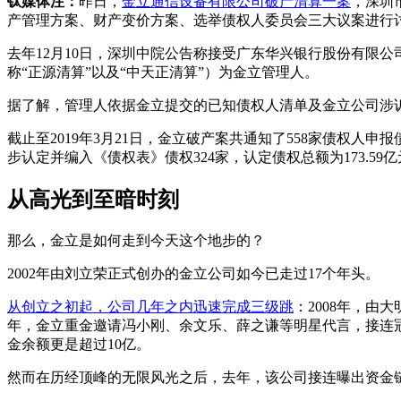
钛媒体注：
昨日，
金立通信设备有限公司破产清算一案
，深圳
产管理方案、财产变价方案、选举债权人委员会三大议案进行
去年12月10日，深圳中院公告称接受广东华兴银行股份有限
称“正源清算”以及“中天正清算”）为金立管理人。
据了解，管理人依据金立提交的已知债权人清单及金立公司涉
截止至2019年3月21日，金立破产案共通知了558家债权人申报
步认定并编入《债权表》债权324家，认定债权总额为173.59
从高光到至暗时刻
那么，金立是如何走到今天这个地步的？
2002年由刘立荣正式创办的金立公司如今已走过17个年头。
从创立之初起，公司几年之内迅速完成三级跳
：2008年，由
年，金立重金邀请冯小刚、余文乐、薛之谦等明星代言，接连冠名
金余额更是超过10亿。
然而在历经顶峰的无限风光之后，去年，该公司接连曝出资金