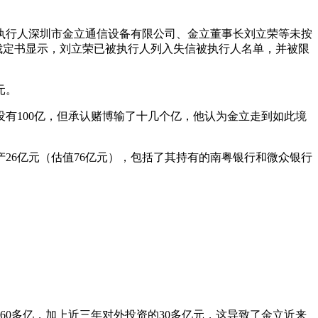
被执行人深圳市金立通信设备有限公司、金立董事长刘立荣等未按
裁定书显示，刘立荣已被执行人列入失信被执行人名单，并被限
元。
有100亿，但承认赌博输了十几个亿，他认为金立走到如此境
产26亿元（估值76亿元），包括了其持有的南粤银行和微众银行
入60多亿，加上近三年对外投资的30多亿元，这导致了金立近来