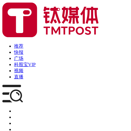
推荐
快报
广场
科股宝VIP
视频
直播
媒体
企服
创投
咨询