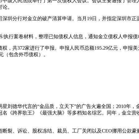
市中级人民法院举行了第一次债权人会议。会议主要通报了管理
讨论。
公司深圳分行对金立的破产清算申请。当月19日，并指定深圳市
诉/执行案卷材料，整理已知债权人信息，通知金立债权人申报债
债权，共372家进行了申报。申报人民币总额195.29亿元，申报美
亿元（包含外币债权）。
大明星刘德华代言的“金品质，立天下”的广告火遍全国；2010年
《跨界歌王》《最强大脑》等多档知名综艺。同年，金立营收270多
链断裂、诉讼、股权冻结、裁员、工厂关闭以及CEO挪用公款豪