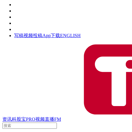
活动
钛空时间
集团时光
公众号
清朗网络行动
写稿
视频投稿
App下载
ENGLISH
资讯
科股宝
PRO
视频
直播
FM