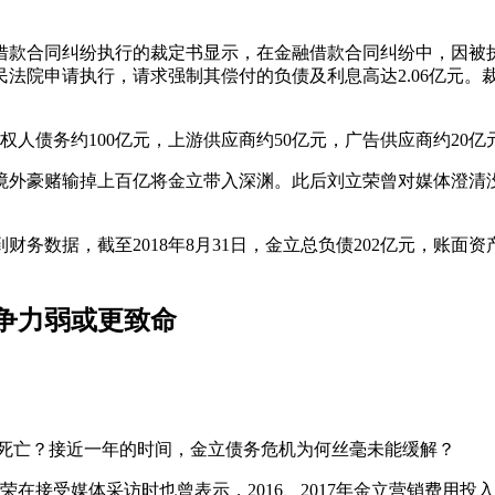
融借款合同纠纷执行的裁定书显示，在金融借款合同纠纷中，因
法院申请执行，请求强制其偿付的负债及利息高达2.06亿元。
权人债务约100亿元，上游供应商约50亿元，广告供应商约20亿
外豪赌输掉上百亿将金立带入深渊。此后刘立荣曾对媒体澄清没
务数据，截至2018年8月31日，金立总负债202亿元，账面资
争力弱或更致命
走向死亡？接近一年的时间，金立债务危机为何丝毫未能缓解？
荣在接受媒体采访时也曾表示，2016、2017年金立营销费用投