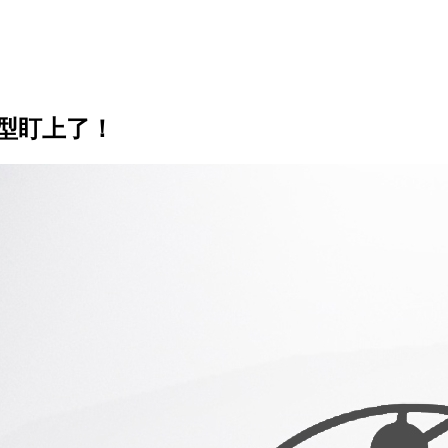
模型盯上了！