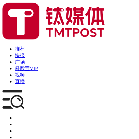
推荐
快报
广场
科股宝VIP
视频
直播
媒体
企服
创投
咨询