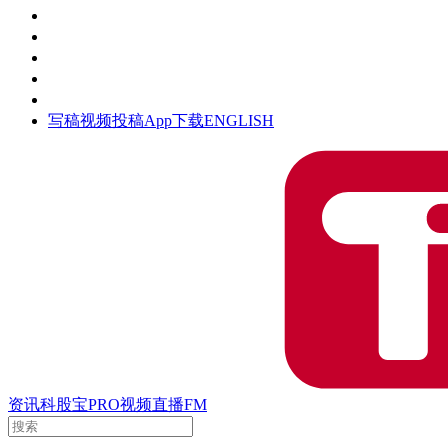
活动
钛空时间
集团时光
公众号
清朗网络行动
写稿
视频投稿
App下载
ENGLISH
资讯
科股宝
PRO
视频
直播
FM