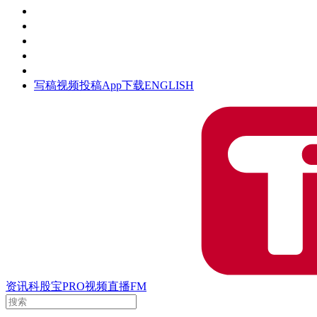
活动
钛空时间
集团时光
公众号
清朗网络行动
写稿
视频投稿
App下载
ENGLISH
资讯
科股宝
PRO
视频
直播
FM