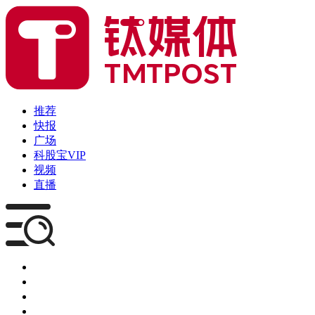
推荐
快报
广场
科股宝VIP
视频
直播
媒体
企服
创投
咨询