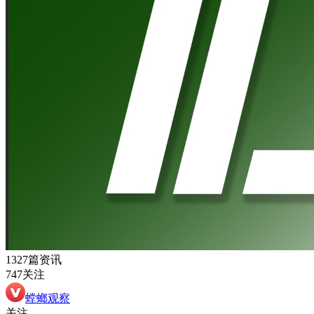
1327篇资讯
747关注
螳螂观察
关注