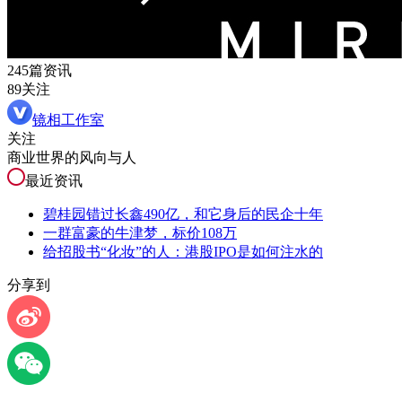
245篇资讯
89关注
镜相工作室
关注
商业世界的风向与人
最近资讯
碧桂园错过长鑫490亿，和它身后的民企十年
一群富豪的牛津梦，标价108万
给招股书“化妆”的人：港股IPO是如何注水的
分享到