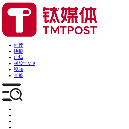
推荐
快报
广场
科股宝VIP
视频
直播
媒体
企服
创投
咨询