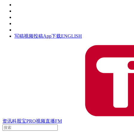
活动
钛空时间
集团时光
公众号
清朗网络行动
写稿
视频投稿
App下载
ENGLISH
资讯
科股宝
PRO
视频
直播
FM