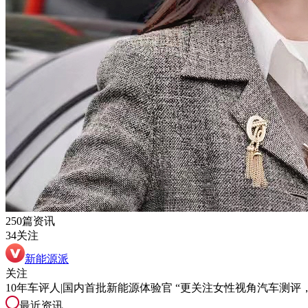
250篇资讯
34关注
新能源派
关注
10年车评人|国内首批新能源体验官 “更关注女性视角汽车测
最近资讯