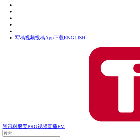
活动
钛空时间
集团时光
公众号
清朗网络行动
写稿
视频投稿
App下载
ENGLISH
资讯
科股宝
PRO
视频
直播
FM