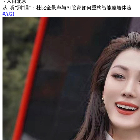
· 来自北京
从“听”到“懂”：杜比全景声与AI管家如何重构智能座舱体验
#AGI