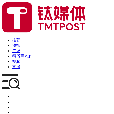
推荐
快报
广场
科股宝VIP
视频
直播
媒体
企服
创投
咨询