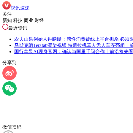
视讯速递
关注
新知 科技 商业 财经
最近资讯
农夫山泉创始人钟睒睒：感性消费被线上平台扼杀 必须
马斯克晒Terafab渲染视频 特斯拉机器人无人车齐亮相丨
国行苹果AI现身官网：确认与阿里千问合作丨前沿抢先
分享到
微信扫码