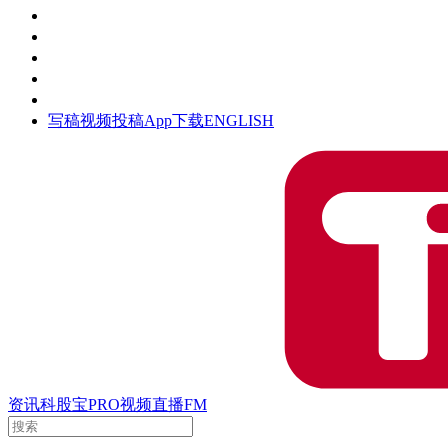
活动
钛空时间
集团时光
公众号
清朗网络行动
写稿
视频投稿
App下载
ENGLISH
资讯
科股宝
PRO
视频
直播
FM