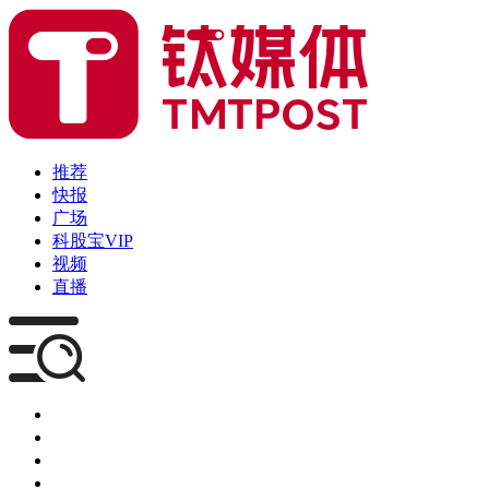
推荐
快报
广场
科股宝VIP
视频
直播
媒体
企服
创投
咨询