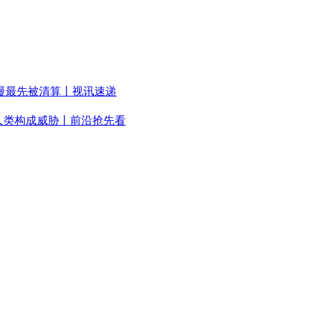
慢最先被清算丨视讯速递
人类构成威胁丨前沿抢先看