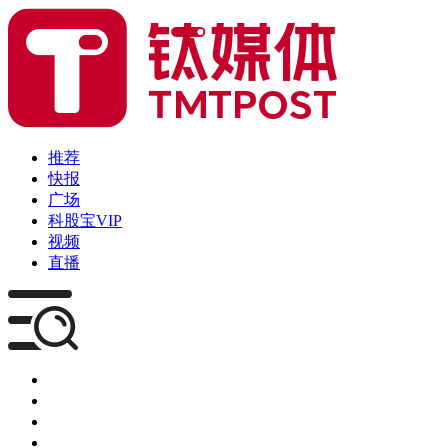
推荐
快报
广场
科股宝VIP
视频
直播
媒体
企服
创投
咨询