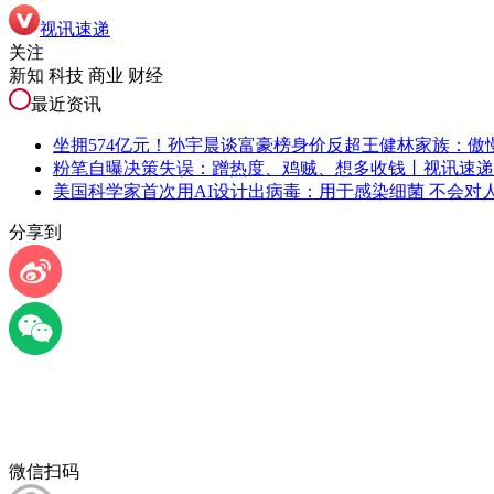
视讯速递
关注
新知 科技 商业 财经
最近资讯
坐拥574亿元！孙宇晨谈富豪榜身价反超王健林家族：傲
粉笔自曝决策失误：蹭热度、鸡贼、想多收钱丨视讯速递
美国科学家首次用AI设计出病毒：用于感染细菌 不会对
分享到
微信扫码