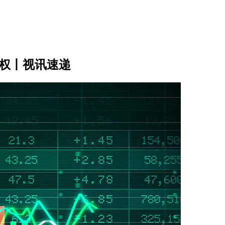
票权丨视讯速递