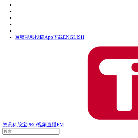
活动
钛空时间
集团时光
公众号
清朗网络行动
写稿
视频投稿
App下载
ENGLISH
资讯
科股宝
PRO
视频
直播
FM