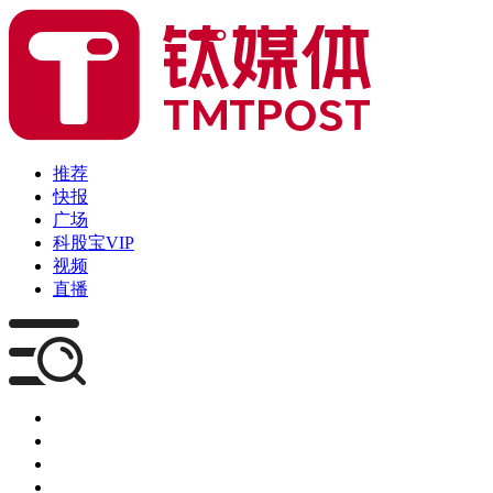
推荐
快报
广场
科股宝VIP
视频
直播
媒体
企服
创投
咨询