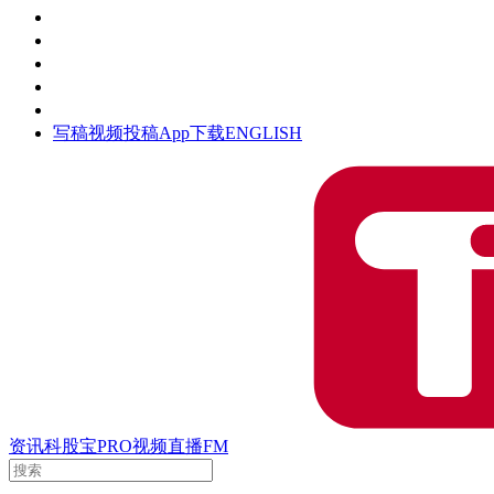
活动
钛空时间
集团时光
公众号
清朗网络行动
写稿
视频投稿
App下载
ENGLISH
资讯
科股宝
PRO
视频
直播
FM