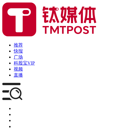
推荐
快报
广场
科股宝VIP
视频
直播
媒体
企服
创投
咨询