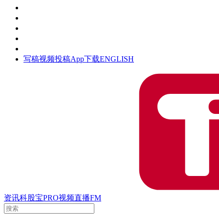
活动
钛空时间
集团时光
公众号
清朗网络行动
写稿
视频投稿
App下载
ENGLISH
资讯
科股宝
PRO
视频
直播
FM